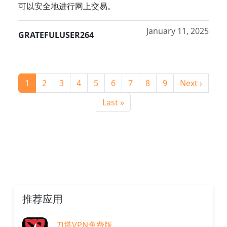
可以安全地进行网上交易。
January 11, 2025
GRATEFULUSER264
分页
当前页
Page
Page
Page
Page
Page
Page
Page
Page
下一页
1
2
3
4
5
6
7
8
9
Next ›
末页
Last »
推荐应用
刀塔VPN免费版